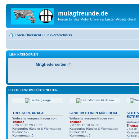
mulagfreunde.de
Forum für das Motor Universal Lasten Arbeits Gerät
Foren-Übersicht
‹
Linkverzeichniss
LINK KATEGORIEN
Mitgliederseiten
(4)
LETZTE HINZUGEFÜGTE SEITEN
TRECKERGARAGE
GRAF MOTOREN MÜLLHEIM
SEITE 
EXTRE
Webseite vorgeschlagen von:
Webseite vorgeschlagen von:
Thomas
Thomas
Webseit
»
26.05.15 20:23:32
»
07.05.13 18:02:30
Thomas
Kategorie:
Händler & Werkstätten
Kategorie:
Händler & Werkstätten
»
03.01.
Klicks:
522
Klicks:
314
Kategori
Kommentar:
0
Kommentar:
0
Klicks: