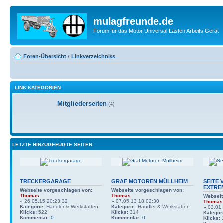
mulagfreunde.de
Forum für das Motor Universal Lasten Arbeits Gerät
Foren-Übersicht
‹
Linkverzeichniss
LINK KATEGORIEN
Mitgliederseiten
(4)
LETZTE HINZUGEFÜGTE SEITEN
TRECKERGARAGE
GRAF MOTOREN MÜLLHEIM
SEITE 
EXTRE
Webseite vorgeschlagen von:
Webseite vorgeschlagen von:
Thomas
Thomas
Webseit
»
26.05.15 20:23:32
»
07.05.13 18:02:30
Thomas
Kategorie:
Händler & Werkstätten
Kategorie:
Händler & Werkstätten
»
03.01.
Klicks:
522
Klicks:
314
Kategori
Kommentar:
0
Kommentar:
0
Klicks: