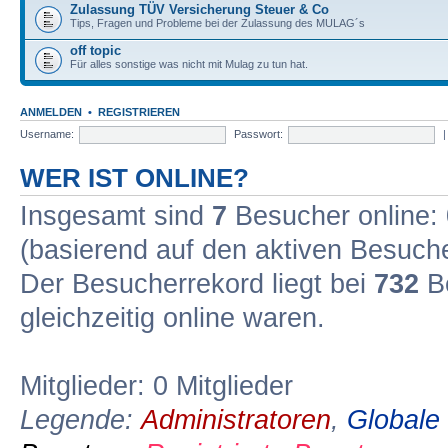
Zulassung TÜV Versicherung Steuer & Co
Tips, Fragen und Probleme bei der Zulassung des MULAG´s
off topic
Für alles sonstige was nicht mit Mulag zu tun hat.
ANMELDEN
•
REGISTRIEREN
Username:
Passwort:
WER IST ONLINE?
Insgesamt sind
7
Besucher online: 0
(basierend auf den aktiven Besuche
Der Besucherrekord liegt bei
732
Be
gleichzeitig online waren.
Mitglieder: 0 Mitglieder
Legende:
Administratoren
,
Globale