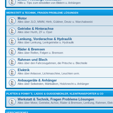
Hilfe u. Tips zum einstellen von Bildern u. Anhängen
WERKSTATT & TECHNIK, FRAGEN PROBLEME LÖSUNGEN
Motor
Alles über JLO, MWM, Hirth, Güldner, Deutz u. Warchalowski
Getriebe & Hinterachse
Alles über Hurth, ZF u. Opel
Lenkung, Vorderachse & Hydraulik
Alles über Lenkung, Lenkgetriebe u. Hydraulik
Räder & Bremsen
Alles über Reifen, Felgen u. Bremsen
Rahmen und Blech
Alles über den Fahrzeugahmen, die Pritsche u. Blechteile
Elektrik
Alles über Anlasser, Lichtmaschine, Leuchten uvm.
Anbaugeräte & Anhänger
Alles über Seilwinden, Mähbalken, Holzknecht u. Anhänger
PLATTEN & PONNY´S, LADOG & GUGGENBÜHLER, KLEINTRANSPORTER & CO
Werkstatt & Technik, Fragen Probleme Lösungen
Alles über Motor, Getriebe, Achse, Räder & Bremsen, Lenkung, Rahmen, Elekt
VERSCHIEDENES