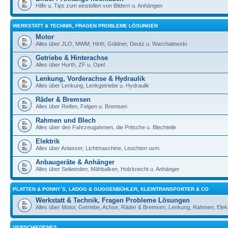
Hilfe u. Tips zum einstellen von Bildern u. Anhängen
WERKSTATT & TECHNIK, FRAGEN PROBLEME LÖSUNGEN
Motor
Alles über JLO, MWM, Hirth, Güldner, Deutz u. Warchalowski
Getriebe & Hinterachse
Alles über Hurth, ZF u. Opel
Lenkung, Vorderachse & Hydraulik
Alles über Lenkung, Lenkgetriebe u. Hydraulik
Räder & Bremsen
Alles über Reifen, Felgen u. Bremsen
Rahmen und Blech
Alles über den Fahrzeugahmen, die Pritsche u. Blechteile
Elektrik
Alles über Anlasser, Lichtmaschine, Leuchten uvm.
Anbaugeräte & Anhänger
Alles über Seilwinden, Mähbalken, Holzknecht u. Anhänger
PLATTEN & PONNY´S, LADOG & GUGGENBÜHLER, KLEINTRANSPORTER & CO
Werkstatt & Technik, Fragen Probleme Lösungen
Alles über Motor, Getriebe, Achse, Räder & Bremsen, Lenkung, Rahmen, Elekt
VERSCHIEDENES