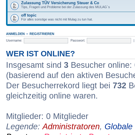
Zulassung TÜV Versicherung Steuer & Co
Tips, Fragen und Probleme bei der Zulassung des MULAG´s
off topic
Für alles sonstige was nicht mit Mulag zu tun hat.
ANMELDEN
•
REGISTRIEREN
Username:
Passwort:
WER IST ONLINE?
Insgesamt sind
3
Besucher online: 0
(basierend auf den aktiven Besuche
Der Besucherrekord liegt bei
732
Be
gleichzeitig online waren.
Mitglieder: 0 Mitglieder
Legende:
Administratoren
,
Globale