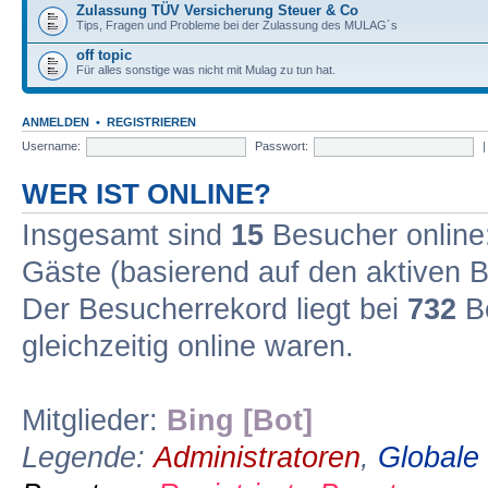
Zulassung TÜV Versicherung Steuer & Co
Tips, Fragen und Probleme bei der Zulassung des MULAG´s
off topic
Für alles sonstige was nicht mit Mulag zu tun hat.
ANMELDEN
•
REGISTRIEREN
Username:
Passwort:
WER IST ONLINE?
Insgesamt sind
15
Besucher online: 
Gäste (basierend auf den aktiven B
Der Besucherrekord liegt bei
732
Be
gleichzeitig online waren.
Mitglieder:
Bing [Bot]
Legende:
Administratoren
,
Globale