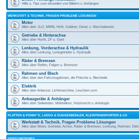
Hilfe u. Tips zum einstellen von Bildern u. Anhängen
WERKSTATT & TECHNIK, FRAGEN PROBLEME LÖSUNGEN
Motor
Alles über JLO, MWM, Hirth, Güldner, Deutz u. Warchalowski
Getriebe & Hinterachse
Alles über Hurth, ZF u. Opel
Lenkung, Vorderachse & Hydraulik
Alles über Lenkung, Lenkgetriebe u. Hydraulik
Räder & Bremsen
Alles über Reifen, Felgen u. Bremsen
Rahmen und Blech
Alles über den Fahrzeugahmen, die Pritsche u. Blechteile
Elektrik
Alles über Anlasser, Lichtmaschine, Leuchten uvm.
Anbaugeräte & Anhänger
Alles über Seilwinden, Mähbalken, Holzknecht u. Anhänger
PLATTEN & PONNY´S, LADOG & GUGGENBÜHLER, KLEINTRANSPORTER & CO
Werkstatt & Technik, Fragen Probleme Lösungen
Alles über Motor, Getriebe, Achse, Räder & Bremsen, Lenkung, Rahmen, Elekt
VERSCHIEDENES