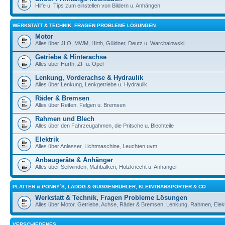
Hilfe u. Tips zum einstellen von Bildern u. Anhängen
WERKSTATT & TECHNIK, FRAGEN PROBLEME LÖSUNGEN
Motor
Alles über JLO, MWM, Hirth, Güldner, Deutz u. Warchalowski
Getriebe & Hinterachse
Alles über Hurth, ZF u. Opel
Lenkung, Vorderachse & Hydraulik
Alles über Lenkung, Lenkgetriebe u. Hydraulik
Räder & Bremsen
Alles über Reifen, Felgen u. Bremsen
Rahmen und Blech
Alles über den Fahrzeugahmen, die Pritsche u. Blechteile
Elektrik
Alles über Anlasser, Lichtmaschine, Leuchten uvm.
Anbaugeräte & Anhänger
Alles über Seilwinden, Mähbalken, Holzknecht u. Anhänger
PLATTEN & PONNY´S, LADOG & GUGGENBÜHLER, KLEINTRANSPORTER & CO
Werkstatt & Technik, Fragen Probleme Lösungen
Alles über Motor, Getriebe, Achse, Räder & Bremsen, Lenkung, Rahmen, Elekt
VERSCHIEDENES