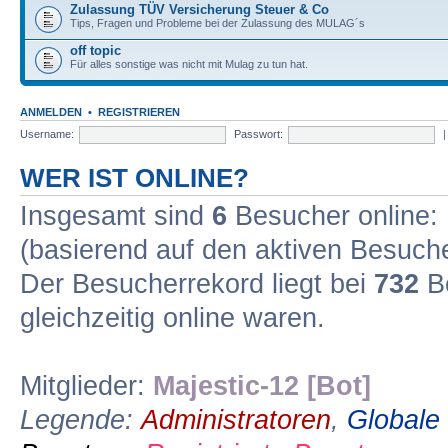
Zulassung TÜV Versicherung Steuer & Co
Tips, Fragen und Probleme bei der Zulassung des MULAG´s
off topic
Für alles sonstige was nicht mit Mulag zu tun hat.
ANMELDEN
•
REGISTRIEREN
Username:
Passwort:
WER IST ONLINE?
Insgesamt sind
6
Besucher online: 1
(basierend auf den aktiven Besuche
Der Besucherrekord liegt bei
732
Be
gleichzeitig online waren.
Mitglieder:
Majestic-12 [Bot]
Legende:
Administratoren
,
Globale