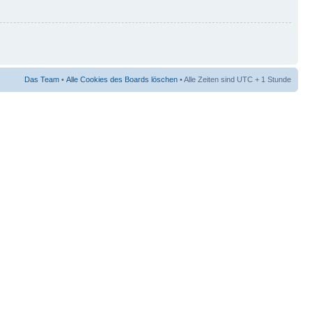
Das Team
•
Alle Cookies des Boards löschen
• Alle Zeiten sind UTC + 1 Stunde