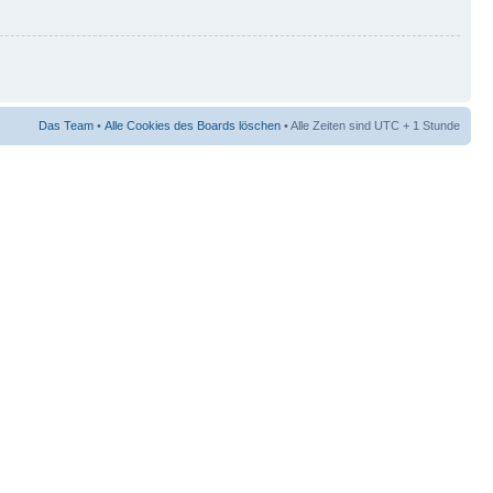
Das Team
•
Alle Cookies des Boards löschen
• Alle Zeiten sind UTC + 1 Stunde