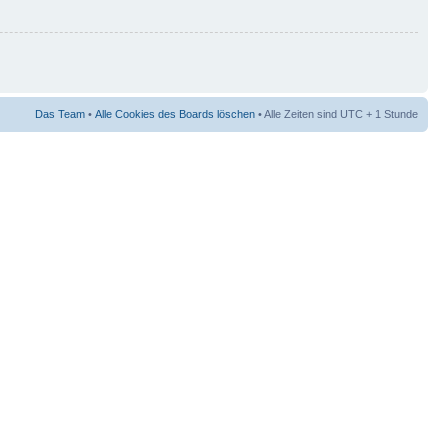
Das Team
•
Alle Cookies des Boards löschen
• Alle Zeiten sind UTC + 1 Stunde