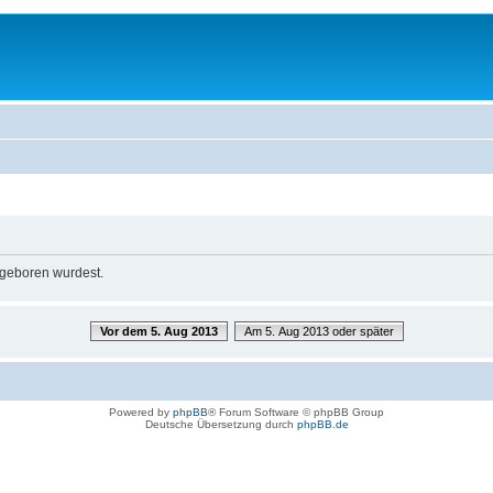
u geboren wurdest.
Vor dem 5. Aug 2013
Am 5. Aug 2013 oder später
Powered by
phpBB
® Forum Software © phpBB Group
Deutsche Übersetzung durch
phpBB.de