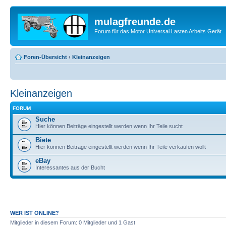
mulagfreunde.de
Forum für das Motor Universal Lasten Arbeits Gerät
Foren-Übersicht
‹
Kleinanzeigen
Kleinanzeigen
FORUM
Suche
Hier können Beiträge eingestellt werden wenn Ihr Teile sucht
Biete
Hier können Beiträge eingestellt werden wenn Ihr Teile verkaufen wollt
eBay
Interessantes aus der Bucht
WER IST ONLINE?
Mitglieder in diesem Forum: 0 Mitglieder und 1 Gast