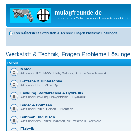
mulagfreunde.de
Forum für das Motor Universal Lasten Arbeits Gerät
Foren-Übersicht
‹
Werkstatt & Technik, Fragen Probleme Lösungen
Werkstatt & Technik, Fragen Probleme Lösunge
FORUM
Motor
Alles über JLO, MWM, Hirth, Güldner, Deutz u. Warchalowski
Getriebe & Hinterachse
Alles über Hurth, ZF u. Opel
Lenkung, Vorderachse & Hydraulik
Alles über Lenkung, Lenkgetriebe u. Hydraulik
Räder & Bremsen
Alles über Reifen, Felgen u. Bremsen
Rahmen und Blech
Alles über den Fahrzeugahmen, die Pritsche u. Blechteile
Elektrik