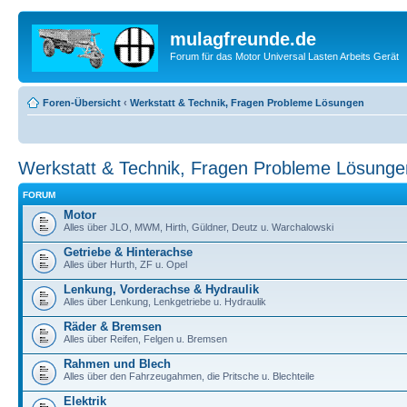
mulagfreunde.de
Forum für das Motor Universal Lasten Arbeits Gerät
Foren-Übersicht
‹
Werkstatt & Technik, Fragen Probleme Lösungen
Werkstatt & Technik, Fragen Probleme Lösunge
FORUM
Motor
Alles über JLO, MWM, Hirth, Güldner, Deutz u. Warchalowski
Getriebe & Hinterachse
Alles über Hurth, ZF u. Opel
Lenkung, Vorderachse & Hydraulik
Alles über Lenkung, Lenkgetriebe u. Hydraulik
Räder & Bremsen
Alles über Reifen, Felgen u. Bremsen
Rahmen und Blech
Alles über den Fahrzeugahmen, die Pritsche u. Blechteile
Elektrik