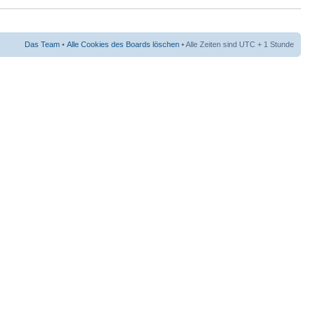
Das Team
•
Alle Cookies des Boards löschen
• Alle Zeiten sind UTC + 1 Stunde