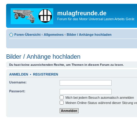
mulagfreunde.de
Forum für das Motor Universal Lasten Arbeits Gerät
Foren-Übersicht
‹
Allgemeines
‹
Bilder / Anhänge hochladen
Bilder / Anhänge hochladen
Du hast keine ausreichenden Rechte, um Themen in diesem Forum zu lesen.
ANMELDEN
•
REGISTRIEREN
Username:
Passwort:
Mich bei jedem Besuch automatisch anmelden
Meinen Online-Status während dieser Sitzung v