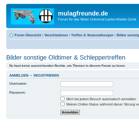
mulagfreunde.de
Forum für das Motor Universal Lasten Arbeits Gerät
Foren-Übersicht
‹
Verschiedenes
‹
Treffen & Veranstaltungen
‹
Bilder sonsti
Bilder sonstige Oldtimer & Schleppertreffen
Du hast keine ausreichenden Rechte, um Themen in diesem Forum zu lesen.
ANMELDEN
•
REGISTRIEREN
Username:
Passwort:
Mich bei jedem Besuch automatisch anmelden
Meinen Online-Status während dieser Sitzung v