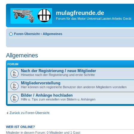
mulagfreunde.de
Forum für das Motor Universal Lasten Arbeits Gerät
Foren-Übersicht
‹
Allgemeines
Allgemeines
FORUM
Nach der Registrierung / neue Mitglieder
Hinweise nach der Registrierung und erste Schritte
Mitgliedervorstellung
Hier können sich registrierte Benutzer den anderen Mitgliedern vorstellen
Bilder / Anhänge hochladen
Hilfe u. Tips zum einstellen von Bildern u. Anhängen
Zurück zu Foren-Übersicht
WER IST ONLINE?
Mitglieder in diesem Forum: 0 Mitglieder und 1 Gast