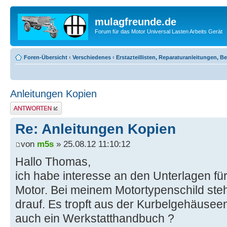
mulagfreunde.de
Forum für das Motor Universal Lasten Arbeits Gerät
Foren-Übersicht
‹
Verschiedenes
‹
Erstazteillisten, Reparaturanleitungen, 
Anleitungen Kopien
Antwort erstellen
Re: Anleitungen Kopien
von
m5s
» 25.08.12 11:10:12
Hallo Thomas,
ich habe interesse an den Unterlagen 
Motor. Bei meinem Motortypenschild ste
drauf. Es tropft aus der Kurbelgehäuseen
auch ein Werkstatthandbuch ?