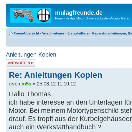
mulagfreunde.de
Forum für das Motor Universal Lasten Arbeits Gerät
Foren-Übersicht
‹
Verschiedenes
‹
Erstazteillisten, Reparaturanleitungen, 
Anleitungen Kopien
Antwort erstellen
Re: Anleitungen Kopien
von
m5s
» 25.08.12 11:10:12
Hallo Thomas,
ich habe interesse an den Unterlagen 
Motor. Bei meinem Motortypenschild ste
drauf. Es tropft aus der Kurbelgehäuseen
auch ein Werkstatthandbuch ?